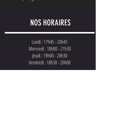
NOS HORAIRES
Lundi : 17h45 - 20h45
Mercredi : 18h00 - 21h30
Jeudi : 19h00 - 20h30
Vendredi : 18h30 - 20h00
Les horaires détaillés
CONTACTS
4 Rue Berthe de Boissieux
Gymnase Berthe de Boissieux
38000 GRENOBLE
06
77
05 94 47
grenoblekarateclub38@gmail.com