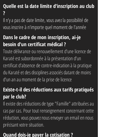
Quelle est la date limite d'inscription au club
?
Il n'y a pas de date limite, vous avez la possibilité de
vous inscrire à n'importe quel moment de l'année
Dans le cadre de mon inscription, ai-je
besoin d'un certificat médical ?
Toute délivrance ou renouvellement d'une licence de
Karaté est subordonnée à la présentation d'un
certificat d'absence de contre-indication à la pratique
du Karaté et des disciplines associés datant de moins
d'un an au moment de la prise de licence
Existe-t-il des réductions aux tarifs pratiqués
par le club?
Il existe des réductions de type "Famille" attribuées au
cas par cas. Pour tout renseignement concernant cette
réduction, vous pouvez nous envoyer un email en nous
précisant votre situation.​
Quand dois-je payer la cotisation ?